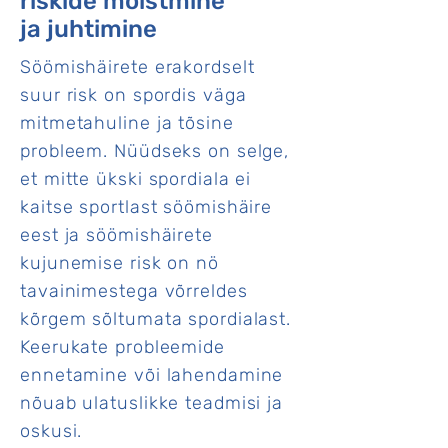
riskide mõistmine
ja juhtimine
Söömishäirete erakordselt
suur risk on spordis väga
mitmetahuline ja tõsine
probleem. Nüüdseks on selge,
et mitte ükski spordiala ei
kaitse sportlast söömishäire
eest ja söömishäirete
kujunemise risk on nö
tavainimestega võrreldes
kõrgem sõltumata spordialast.
Keerukate probleemide
ennetamine või lahendamine
nõuab ulatuslikke teadmisi ja
oskusi.