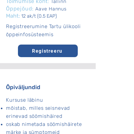
Toimumise koht
:
Tallinn
Õppejõud:
Aave Hannus
Maht:
12 ak/t (0.5 EAP)
Registreerumine Tartu ülikooli
õppeinfosüsteemis
Registreeru
Õpiväljundid
Kursuse läbinu
mõistab, milles seisnevad
erinevad söömishäired
oskab nimetada söömishäirete
märke ja sümptomeid