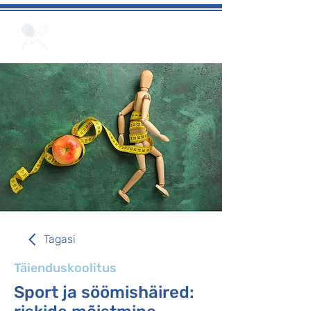
Soorituspsühholoogia
kompetentsikeskus
Tagasi
Täienduskoolitus
Sport ja söömishäired: