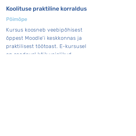
Koolituse praktiline korraldus
Põimõpe
Kursus koosneb veebipõhisest
õppest Moodle'i keskkonnas ja
praktilisest töötoast. E-kursusel
on saadaval kõik vajalikud
materjalid ja juhised, et
valmistuda auditoorseks tööks.
Osalejatelt ootame, et nad enne
töötuba õpiksid iseseisvalt,
vaadates videoloenguid, vastates
küsimustele ja lugedes vajalikke
materjale. See võimaldab
praktilises töötoas materjali
sügavamalt käsitleda ning