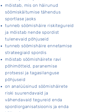
mõistab, mis on häirunud
söömiskäitumise tähendus
sportlase jaoks
tunneb söömishäire riskitegureid
ja mõistab nende spordist
tulenevaid põhjuseid
tunneb söömishäire ennetamise
strateegiaid spordis
mõistab söömishäirete ravi
põhimõtteid, paranemise
protsessi ja tagasilanguse
põhjuseid
on analüüsinud söömishäirete
riski suurendavaid ja
vähendavaid tegureid enda
spordiorganisatsioonis ja enda