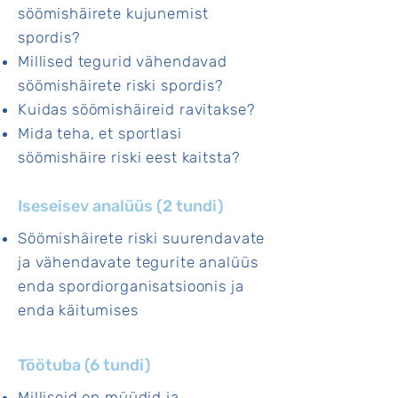
söömishäirete kujunemist
spordis?
Millised tegurid vähendavad
söömishäirete riski spordis?
Kuidas söömishäireid ravitakse?
Mida teha, et sportlasi
söömishäire riski eest kaitsta?
Iseseisev analüüs (2 tundi)
Söömishäirete riski suurendavate
ja vähendavate tegurite analüüs
enda spordiorganisatsioonis ja
enda käitumises
Töötuba (6 tundi)
Milliseid on müüdid ja