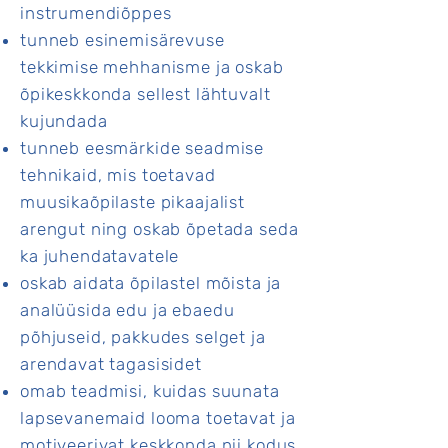
instrumendiõppes
tunneb esinemisärevuse
tekkimise mehhanisme ja oskab
õpikeskkonda sellest lähtuvalt
kujundada
tunneb eesmärkide seadmise
tehnikaid, mis toetavad
muusikaõpilaste pikaajalist
arengut ning oskab õpetada seda
ka juhendatavatele
oskab aidata õpilastel mõista ja
analüüsida edu ja ebaedu
põhjuseid, pakkudes selget ja
arendavat tagasisidet
omab teadmisi, kuidas suunata
lapsevanemaid looma toetavat ja
motiveerivat keskkonda nii kodus