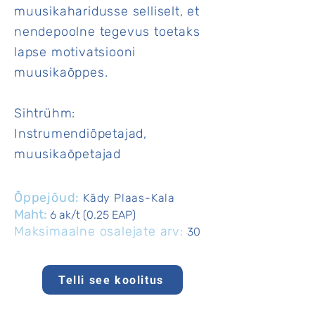
muusikaharidusse selliselt, et
nendepoolne tegevus toetaks
lapse motivatsiooni
muusikaõppes.
Sihtrühm:
Instrumendiõpetajad,
muusikaõpetajad
Õppejõud:
Kädy Plaas-Kala
Maht:
6 ak/t (0.25 EAP)
Maksimaalne osalejate arv:
30
Telli see koolitus