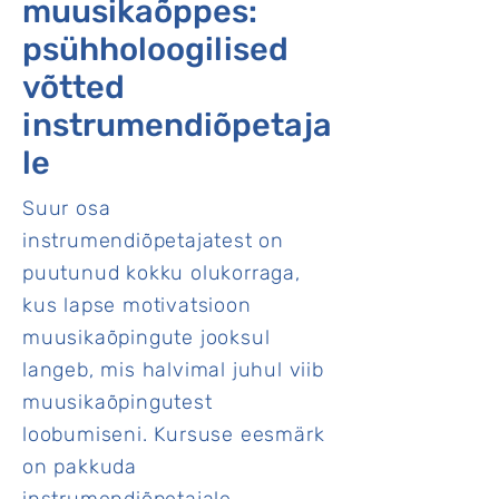
muusikaõppes:
psühholoogilised
võtted
instrumendiõpetaja
le
Suur osa
instrumendiõpetajatest on
puutunud kokku olukorraga,
kus lapse motivatsioon
muusikaõpingute jooksul
langeb, mis halvimal juhul viib
muusikaõpingutest
loobumiseni. Kursuse eesmärk
on pakkuda