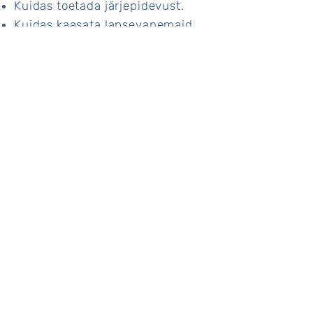
Kuidas toetada järjepidevust.
Kuidas kaasata lapsevanemaid
õppeprotsessi selliselt, et nende
tegevus ei põhjustaks
motivatsiooni langust.
Koolituse praktiline korraldus
Koolitus jaguneb interaktiivse
loengu osaks (4 akadeemilist
tundi) ja praktikumiks (2
akadeemilist tundi), mille käigus
saab proovida õpitu rakendamist
ning analüüsida mõningaid
juhtumeid instrumendiõppes.
Oluline osa on ühisel arutelul.