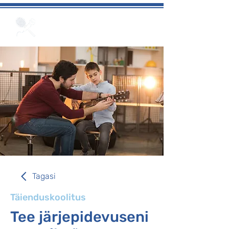
Soorituspsühholoogia
kompetentsikeskus
Tagasi
Täienduskoolitus
Tee järjepidevuseni