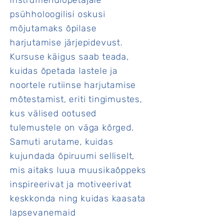
instrumendiõpetajale
psühholoogilisi oskusi
mõjutamaks õpilase
harjutamise järjepidevust.
Kursuse käigus saab teada,
kuidas õpetada lastele ja
noortele rutiinse harjutamise
mõtestamist, eriti tingimustes,
kus välised ootused
tulemustele on väga kõrged.
Samuti arutame, kuidas
kujundada õpiruumi selliselt,
mis aitaks luua muusikaõppeks
inspireerivat ja motiveerivat
keskkonda ning kuidas kaasata
lapsevanemaid